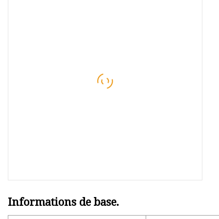
tungstène
Plaque de carbure de tungstène
Conseils pour l'extraction du
carbure
Enclumes en carbure de
tungstène
Informations de base.