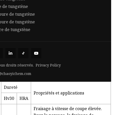
e de tungstène
rbure de tungstène
bure de tungstène
re de tungstène
ous droits réservés.
Privacy Policy
e@chaoyichem.com
Dureté
Propriétés et applications
Hv30
HRA
Fraisage à vitesse de coupe élevée.