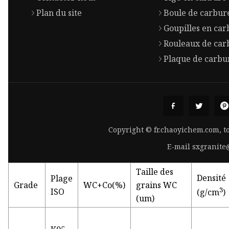
Plan du site
Boule de carbur
Goupilles en ca
Rouleaux de car
Plaque de carbu
Copyright © fr.chaoyichem.com, t
E-mail
sxgranit
Taille des
Densité
Plage
Grade
WC+Co(%)
grains WC
3
ISO
(g/cm
)
(um)