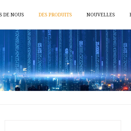
S DE NOUS
DES PRODUITS
NOUVELLES
Tige de carbure
Matrices en carbure
Inserts en carbure
Pièces d'usure en carbure
Outils de coupe en carbure
Tige en carbure de tungstène
Boule de carbure de tungstène
Goupilles en carbure de
tungstène
Rouleaux de carbure de