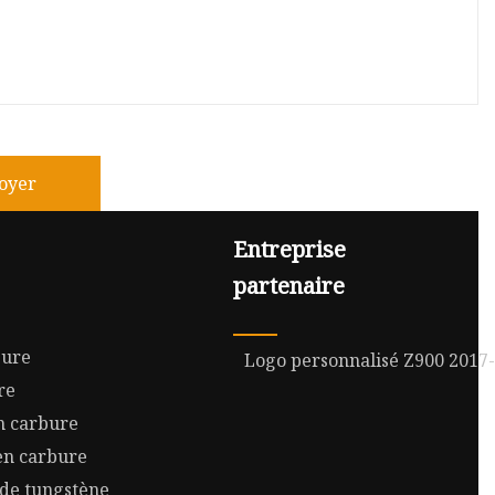
oyer
Entreprise
partenaire
bure
Logo personnalisé Z900 2017
re
n carbure
en carbure
 de tungstène