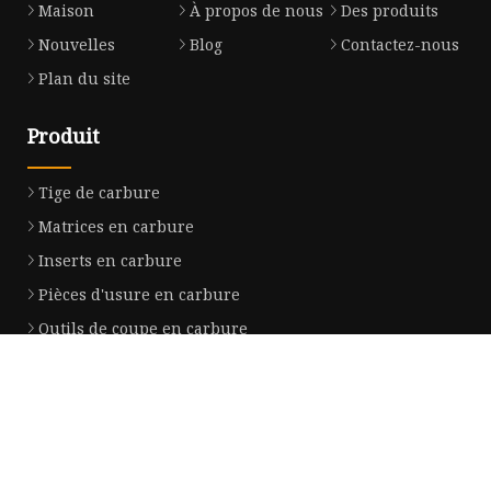
Maison
À propos de nous
Des produits
Nouvelles
Blog
Contactez-nous
Plan du site
Produit
Tige de carbure
Matrices en carbure
Inserts en carbure
Pièces d'usure en carbure
Outils de coupe en carbure
Tige en carbure de tungstène
Boule de carbure de tungstène
Goupilles en carbure de tungstène
Rouleaux de carbure de tungstène