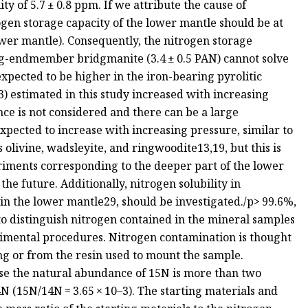
y of 5.7 ± 0.8 ppm. If we attribute the cause of
ogen storage capacity of the lower mantle should be at
ower mantle). Consequently, the nitrogen storage
Mg-endmember bridgmanite (3.4 ± 0.5 PAN) cannot solve
xpected to be higher in the iron-bearing pyrolitic
) estimated in this study increased with increasing
ce is not considered and there can be a large
expected to increase with increasing pressure, similar to
 olivine, wadsleyite, and ringwoodite13,19, but this is
iments corresponding to the deeper part of the lower
he future. Additionally, nitrogen solubility in
in the lower mantle29, should be investigated./p>
99.6%,
o distinguish nitrogen contained in the mineral samples
imental procedures. Nitrogen contamination is thought
g or from the resin used to mount the sample.
se the natural abundance of 15N is more than two
 (15N/14N = 3.65 × 10–3). The starting materials and