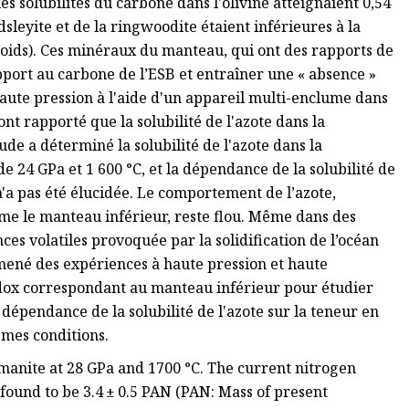
es solubilités du carbone dans l'olivine atteignaient 0,54
sleyite et de la ringwoodite étaient inférieures à la
 poids). Ces minéraux du manteau, qui ont des rapports de
pport au carbone de l’ESB et entraîner une « absence »
haute pression à l'aide d'un appareil multi-enclume dans
nt rapporté que la solubilité de l'azote dans la
de a déterminé la solubilité de l'azote dans la
24 GPa et 1 600 °C, et la dépendance de la solubilité de
n'a pas été élucidée. Le comportement de l’azote,
me le manteau inférieur, reste flou. Même dans des
es volatiles provoquée par la solidification de l’océan
mené des expériences à haute pression et haute
édox correspondant au manteau inférieur pour étudier
 dépendance de la solubilité de l'azote sur la teneur en
mes conditions.
gmanite at 28 GPa and 1700 °C. The current nitrogen
 found to be 3.4 ± 0.5 PAN (PAN: Mass of present