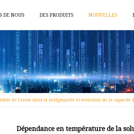
S DE NOUS
DES PRODUITS
NOUVELLES
Tige de carbure
Matrices en carbure
Inserts en carbure
Pièces d'usure en carbure
Outils de coupe en carbure
Tige en carbure de tungstène
ité de l'azote dans la bridgmanite et évolution de la capacité 
Boule de carbure de tungstène
Goupilles en carbure de
tungstène
Dépendance en température de la solub
Rouleaux de carbure de