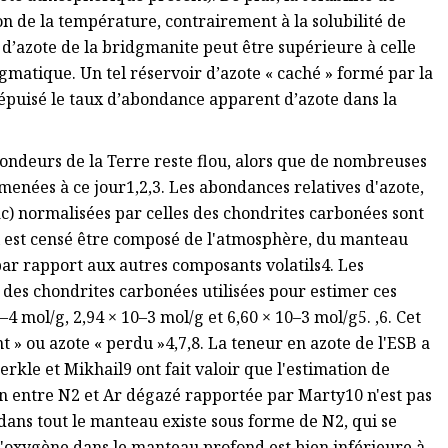
n de la température, contrairement à la solubilité de
e d’azote de la bridgmanite peut être supérieure à celle
agmatique. Un tel réservoir d’azote « caché » formé par la
épuisé le taux d’abondance apparent d’azote dans la
ndeurs de la Terre reste flou, alors que de nombreuses
 menées à ce jour1,2,3. Les abondances relatives d'azote,
ac) normalisées par celles des chondrites carbonées sont
ui est censé être composé de l'atmosphère, du manteau
ar rapport aux autres composants volatils4. Les
des chondrites carbonées utilisées pour estimer ces
 mol/g, 2,94 × 10–3 mol/g et 6,60 × 10–3 mol/g5. ,6. Cet
» ou azote « perdu »4,7,8. La teneur en azote de l'ESB a
rkle et Mikhail9 ont fait valoir que l'estimation de
ion entre N2 et Ar dégazé rapportée par Marty10 n'est pas
ans tout le manteau existe sous forme de N2, qui se
'oxygène dans le manteau profond est bien inférieure à