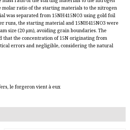
ass ratio of the starting materials to the nitrogen
molar ratio of the starting materials to the nitrogen
rial was separated from 15NH415NO3 using gold foil
ther runs, the starting material and 15NH415NO3 were
am size (20 µm), avoiding grain boundaries. The
d that the concentration of 15N originating from
ical errors and negligible, considering the natural
rs, le forgeron vient à eux