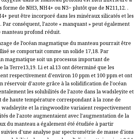
ous forme de NH3, NH4+ ou N3− plutôt que de N211,12. .
+ peut être incorporé dans les minéraux silicatés et les
16. Par conséquent, l’azote « manquant » peut également
le manteau profond réduit.
égazage de l’océan magmatique du manteau pourrait être
llisé se comportait comme un solide 17,18. Par
océan magmatique soit un processus important de
 la Terre13,19. Li et al.13 ont déterminé que les
 étaient respectivement d'environ 10 ppm et 100 ppm et ont
réservoir d'azote grâce à la solidification de l'océan
alement les solubilités de l'azote dans la wadsleyite et
et de haute température correspondant à la zone de
la wadsleyite et la ringwoodite variaient respectivement
ilités de l'azote augmentaient avec l'augmentation de la
aux du manteau a également été étudiée à partir
 suivies d'une analyse par spectrométrie de masse d'ions