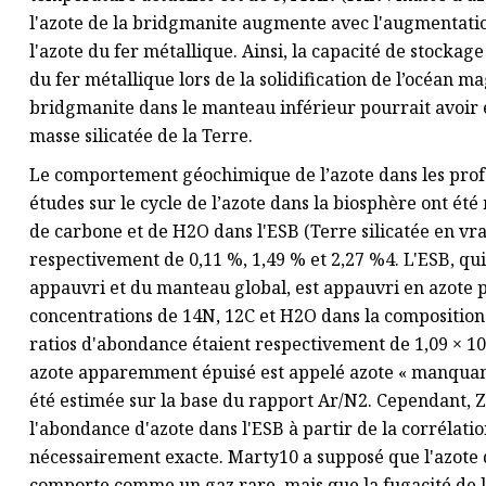
l'azote de la bridgmanite augmente avec l'augmentatio
l'azote du fer métallique. Ainsi, la capacité de stockag
du fer métallique lors de la solidification de l’océan m
bridgmanite dans le manteau inférieur pourrait avoir 
masse silicatée de la Terre.
Le comportement géochimique de l’azote dans les profo
études sur le cycle de l’azote dans la biosphère ont été
de carbone et de H2O dans l'ESB (Terre silicatée en vr
respectivement de 0,11 %, 1,49 % et 2,27 %4. L'ESB, q
appauvri et du manteau global, est appauvri en azote p
concentrations de 14N, 12C et H2O dans la composition 
ratios d'abondance étaient respectivement de 1,09 × 10–4
azote apparemment épuisé est appelé azote « manquant 
été estimée sur la base du rapport Ar/N2. Cependant, Ze
l'abondance d'azote dans l'ESB à partir de la corrélat
nécessairement exacte. Marty10 a supposé que l'azote d
comporte comme un gaz rare, mais que la fugacité de l