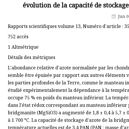
évolution de la capacité de stockag
tungstène
Plaque de carbure de tungstène
Jun 0
Conseils pour l'extraction du
Rapports scientifiques volume 13, Numéro d'article : 353
carbure
752 accès
Enclumes en carbure de
1 Altmétrique
tungstène
Détails des métriques
L'abondance relative d'azote normalisée par les chondr
semble être épuisée par rapport aux autres éléments vo
les parties profondes de la Terre, comme le manteau inf
étudié expérimentalement la dépendance à la températu
occupe 75 % en poids du manteau inférieur. La tempéra
dans l'état rédox correspondant au manteau inférieur p
bridgmanite (MgSiO3) a augmenté de 1,8 ± 0,4 à 5,7 ± 
à 1 700 °C. La capacité de stockage d'azote de la brid
température actuelles est de 3,4 PAN (PAN : masse d'azo