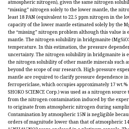
atmospheric nitrogen), given the same nitrogen solubilit
“missing” nitrogen solely to the lower mantle, the nitr
least 18 PAN (equivalent to 22.5 ppm nitrogen in the l
capacity of the lower mantle estimated solely by the 
the “missing” nitrogen problem although this value is e
mantle. The nitrogen solubility in bridgmanite (MgSiO3
temperature. In this estimation, the pressure dependen
uncertainty. The nitrogen solubility in bridgmanite is 
the nitrogen solubility of other mantle minerals such as
beyond the scope of our research. High-pressure exper
mantle are required to clarify pressure dependence in t
ferropericlase, which occupies approximately 17 wt.% 
SHOKO SCIENCE Corp.) was used as a nitrogen source t
from the nitrogen contamination induced by the exper
to originate from atmospheric nitrogen during samplin
Contamination by atmospheric 15N is negligible becau
orders of magnitude lower than that of atmospheric 14N