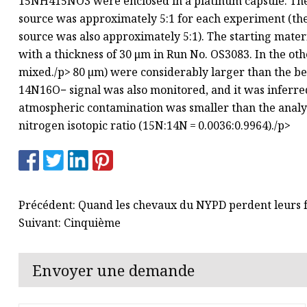
15NH415NO3 were enclosed in a platinum capsule. The m
source was approximately 5:1 for each experiment (the 
source was also approximately 5:1). The starting mate
with a thickness of 30 μm in Run No. OS3083. In the o
mixed./p>
80 µm) were considerably larger than the be
14N16O− signal was also monitored, and it was inferre
atmospheric contamination was smaller than the analyt
nitrogen isotopic ratio (15N:14N = 0.0036:0.9964)./p>
Précédent: Quand les chevaux du NYPD perdent leurs fe
Suivant: Cinquième
Envoyer une demande