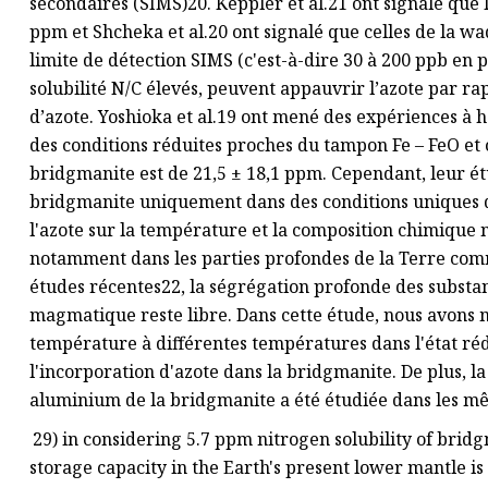
secondaires (SIMS)20. Keppler et al.21 ont signalé que l
ppm et Shcheka et al.20 ont signalé que celles de la wad
limite de détection SIMS (c'est-à-dire 30 à 200 ppb en
solubilité N/C élevés, peuvent appauvrir l’azote par ra
d’azote. Yoshioka et al.19 ont mené des expériences à 
des conditions réduites proches du tampon Fe – FeO et o
bridgmanite est de 21,5 ± 18,1 ppm. Cependant, leur étu
bridgmanite uniquement dans des conditions uniques de 
l'azote sur la température et la composition chimique 
notamment dans les parties profondes de la Terre com
études récentes22, la ségrégation profonde des substanc
magmatique reste libre. Dans cette étude, nous avons 
température à différentes températures dans l'état r
l'incorporation d'azote dans la bridgmanite. De plus, la
aluminium de la bridgmanite a été étudiée dans les mê
29) in considering 5.7 ppm nitrogen solubility of brid
storage capacity in the Earth's present lower mantle is