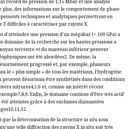
un record de pression de 1,15 Mbar et une analyse
De plus, des informations sur le comportement de phase
oppements techniques et analytiques permettront en
 Z difficiles à caractériser par rayons X.
ant d'atteindre une pression d'un mégabar (= 100 GPa) a
le domaine de la recherche sur les hautes pressions a
 noyau terrestre et du manteau inférieur peuvent
éophysiques ont été abordées2. De même, la
énormément progressé et, par exemple, plusieurs
ans le « plus simple » de tous les matériaux, l'hydrogène
x peuvent désormais être synthétisés dans des conditions
ivers nitrures4,5,6 et, comme un intérêt récent
xemple7,8,9. Enfin, le domaine continue d’être très actif
 été atteintes grâce à des enclumes diamantées
ages10,11,12.
que la détermination de la structure in situ sous
qu’une telle diffraction des rayons X in situ soit très