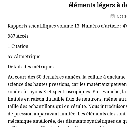
éléments légers à 
tungstène
Plaque de carbure de tungstène
Oct 1
Conseils pour l'extraction du
Rapports scientifiques volume 13, Numéro d'article : 474
carbure
987 Accès
Enclumes en carbure de
1 Citation
tungstène
57 Altmétrique
Détails des métriques
Au cours des 60 dernières années, la cellule à enclume 
science des hautes pressions, car les matériaux peuven
sondes à rayons X et spectroscopiques. En revanche, la 
limitée en raison du faible flux de neutrons, même au n
taille des échantillons qui en résulte. Nous introduison
de pression auparavant limitée. Les éléments clés sont 
mécanique améliorée, des diamants synthétiques de q