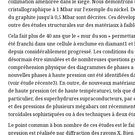
collimation améliorée dans le siège. Nous démontrons 
cristallographique à 1 Mbar sur l'exemple du nickel. 
du graphite jusqu'à 0,5 Mbar sont décrites. Ces dével
outre des études structurales sur des matériaux à faible
Cela fait plus de 40 ans que le « mur du son » permett
été franchi dans une cellule à enclume en diamant1 et 
depuis considérablement progressé. Les conditions du
désormais être simulées et de nombreuses questions g
compréhension physique des diagrammes de phases a 
nouvelles phases à haute pression ont été identifiées d
(voir étude récente3). En outre, de nouveaux matériau
de haute pression (et de haute température), tels que d
particulier, des superhydrures supraconducteurs, par e
et des pressions de plusieurs mégabars ont récemment
toroïdales sophistiquées ou à des techniques à deux ét
Le point commun à bon nombre de ces études est le fait 
pression est réalisée par diffraction des rayons X. Bien 