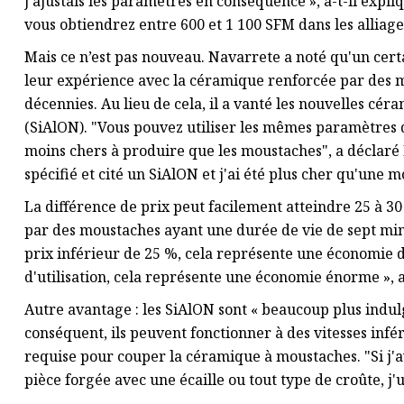
j'ajustais les paramètres en conséquence », a-t-il expli
vous obtiendrez entre 600 et 1 100 SFM dans les alliag
Mais ce n’est pas nouveau. Navarrete a noté qu'un cert
leur expérience avec la céramique renforcée par des m
décennies. Au lieu de cela, il a vanté les nouvelles cé
(SiAlON). "Vous pouvez utiliser les mêmes paramètres 
moins chers à produire que les moustaches", a déclaré N
spécifié et cité un SiAlON et j'ai été plus cher qu'une m
La différence de prix peut facilement atteindre 25 à 30 
par des moustaches ayant une durée de vie de sept minu
prix inférieur de 25 %, cela représente une économie 
d'utilisation, cela représente une économie énorme »,
Autre avantage : les SiAlON sont « beaucoup plus indulg
conséquent, ils peuvent fonctionner à des vitesses infé
requise pour couper la céramique à moustaches. "Si j
pièce forgée avec une écaille ou tout type de croûte, j'