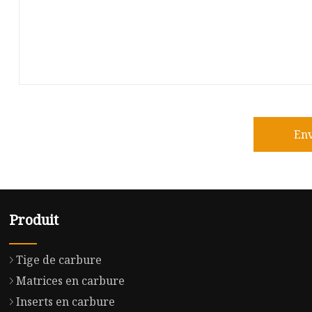
En
Produit
Tige de carbure
Matrices en carbure
Inserts en carbure