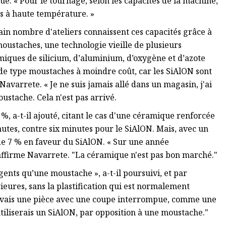
qué. « Pour le tournage, selon les capacités de la machine,
es à haute température. »
ain nombre d'ateliers connaissent ces capacités grâce à
oustaches, une technologie vieille de plusieurs
ramiques de silicium, d’aluminium, d’oxygène et d’azote
de type moustaches à moindre coût, car les SiAlON sont
avarrete. « Je ne suis jamais allé dans un magasin, j'ai
oustache. Cela n'est pas arrivé.
%, a-t-il ajouté, citant le cas d'une céramique renforcée
tes, contre six minutes pour le SiAlON. Mais, avec un
de 7 % en faveur du SiAlON. « Sur une année
 affirme Navarrete. "La céramique n'est pas bon marché."
ents qu’une moustache », a-t-il poursuivi, et par
rieures, sans la plastification qui est normalement
'avais une pièce avec une coupe interrompue, comme une
utiliserais un SiAlON, par opposition à une moustache."