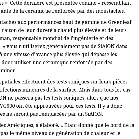
res ». Cette dernière est présentée comme « ressemblant
assante de la céramique renforcée par des moustaches.
ustaches aux performances haut de gamme de Greenleaf
n raison de leur dureté à chaud plus élevée et de leurs
aman, responsable mondial de l'ingénierie et des
ré, « vous n'utiliserez généralement pas de SiAlON dans
t à une vitesse d'avance plus élevée qui dépasse les
ez donc utiliser une céramique renforcée par des
rminer.
atiales effectuent des tests soniques sur leurs pièces
perfections mineures de la surface. Mais dans tous les cas
AlON ne passera pas les tests soniques, alors que nos
600 ont été approuvées pour ces tests. Il y a donc
es ne seront pas remplacées par un SiAlON.
es Amériques, a élaboré. « Étant donné que le bord de la
pas le même niveau de génération de chaleur et le