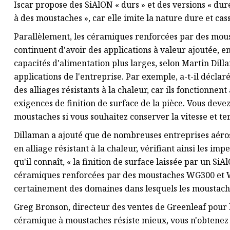
Iscar propose des SiAlON « durs » et des versions « du
à des moustaches », car elle imite la nature dure et c
Parallèlement, les céramiques renforcées par des mo
continuent d'avoir des applications à valeur ajoutée, e
capacités d'alimentation plus larges, selon Martin Dill
applications de l'entreprise. Par exemple, a-t-il décla
des alliages résistants à la chaleur, car ils fonctionnen
exigences de finition de surface de la pièce. Vous dev
moustaches si vous souhaitez conserver la vitesse et te
Dillaman a ajouté que de nombreuses entreprises aérosp
en alliage résistant à la chaleur, vérifiant ainsi les im
qu'il connaît, « la finition de surface laissée par un Si
céramiques renforcées par des moustaches WG300 et WG
certainement des domaines dans lesquels les moustach
Greg Bronson, directeur des ventes de Greenleaf pour l
céramique à moustaches résiste mieux, vous n'obtenez 