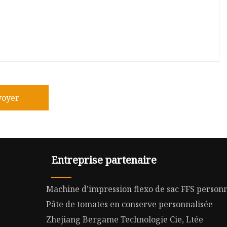
voyer
Entreprise partenaire
Machine d’impression flexo de sac FFS personn
Pâte de tomates en conserve personnalisée
Zhejiang Bergame Technologie Cie, Ltée