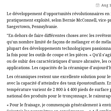
tungstène
Aug 1
Plaque de carbure de tungstène
Le développement d'opportunités révolutionnaires en m
pratiquement exploité, selon Bernie McConnell, vice-p
Conseils pour l'extraction du
Saegertown, Pennsylvanie.
carbure
"En dehors de faire différentes choses avec les revêteme
Enclumes en carbure de
qu'un nombre limité de façons de mélanger et de mélang
tungstène
plupart des développements technologiques passionnant
la fois pour les outils de coupe et les pièces. « Qu'il s'a
ou de subir des caractéristiques d'usure abrasive, les 
applications. Les capacités de la céramique d'aujourd'h
Les céramiques restent une excellente solution pour le
avec la capacité d'atteindre des taux époustouflants. En 
température varient de 2 800 à 4 400 pieds de surface 
national des produits pour le tronçonnage, le rainurag
« Pour le fraisage, je commençais généralement à enviro